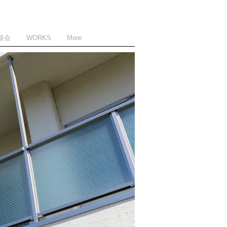
談会
WORKS
More