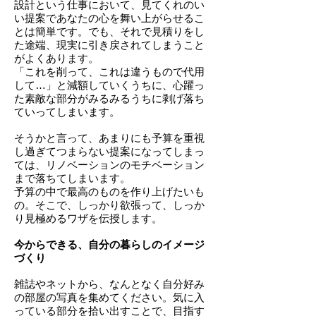
設計という仕事において、見てくれのい
い提案であなたの心を舞い上がらせるこ
とは簡単です。
でも、それで見積りをし
た途端、現実に引き戻されてしまうこと
がよくあります。
「これを削って、これは違うもので代用
して…」と減額していくうちに、
心躍っ
た素敵な部分がみるみるうちに剥げ落ち
ていってしまいます。
そうかと言って、あまりにも予算を重視
し過ぎてつまらない提案になってしまっ
ては、リノベーションのモチベーション
まで落ちてしまいます。
予算の中で最高のものを作り上げたいも
の。
そこで、しっかり欲張って、しっか
り見極めるワザを伝授します。
今からできる、自分の暮らしのイメージ
づくり
雑誌やネットから、なんとなく自分好み
の部屋の写真を集めてください。気に入
っている部分を拾い出すことで、目指す