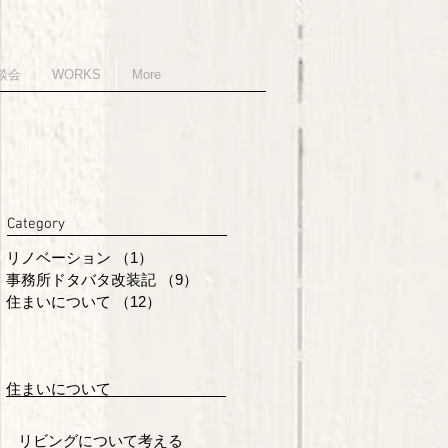
談会
WORKS
More
Category
リノベーション
（1）
1件の記事
事務所ドタバタ改装記
（9）
9件の記事
住まいについて
（12）
12件の記事
住まいについて
リビングについて考える