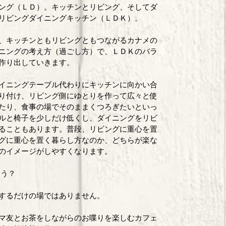
ング（ＬＤ）。キッチンとリビング、そしてダ
リビングダイニングキッチン（ＬＤＫ）。 
、キッチンともリビングともつながるカナメの
ニングの考え方（過ごし方）で、ＬＤＫのバラ
作り出していきます。 
イニングテーブル代わりにキッチンに向かい合
り付け、リビング側にゆとりを作って広々と使
たり、食事の場でそのままくつろぎたいといっ
ルと椅子を少しだけ低くし、ダイニングをリビ
ることもあります。普段、リビングに重心を置
グに重心を置く暮らし方なのか、どちらが楽な
のイメージがしやすくなります。 
う？ 
するだけの場ではありません。 
マ友とお茶をしながらのお喋りを楽しむカフェ